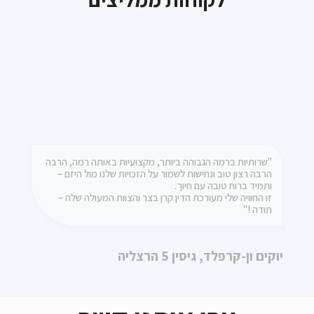
"ברצוני להמליץ על משרד עו"ד קרן בצר, על שירותה,
"שרותיות ברמה הגבוהה ביותר, מקצועיות באותה רמה, הרבה
הרבה רצון טוב ונחישות לשמור על הזכויות שלנו מול היזם –
אמינותה והטיפול המסור. קרן וצוות המשרד מטפלים באופן
ותמיד ברוח טובה עם חיוך.
ישיר ואישי ודואגים שהלקוח יקבל את הטיפול והשירות הטוב
ביותר"
זו החוויה שלי מעורכת הדין קרן בצר והצוות המעולה שלה –
תודה !"
לורנס הייט
יוקים ון-קרפלד, גיסין 5 הרצליה
צרו איתנו קשר