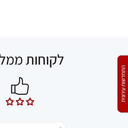
לקוחות ממלי
התחדשות עירונית
חובבי ציון 47, תל אביב