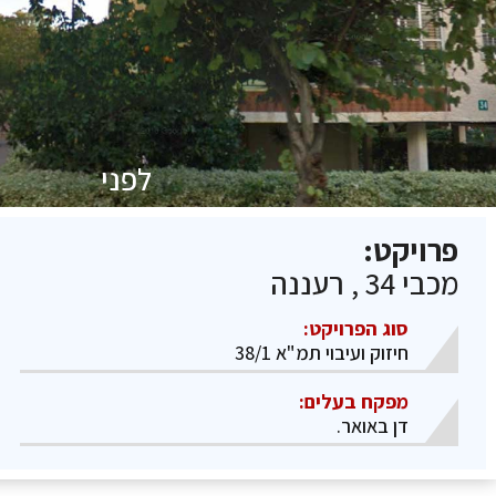
לפני
פרויקט:
מכבי 34 , רעננה
סוג הפרויקט:
חיזוק ועיבוי תמ"א 38/1
מפקח בעלים:
דן
באואר
.