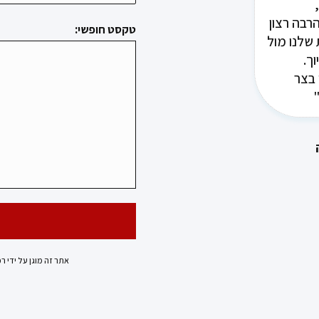
ד קרן
יפול
רבה רצון
טקסט חופשי:
לים
 שלנו מול
ך.
וח יקבל
ר"
 בצר
אתר זה מוגן על ידי ר