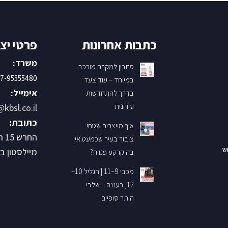
כתבות אחרונות
פרטי יצ
משרד:
פתרון למקרה מורכב
7-95555480
במיוחד – עוד צעד
אימייל:
בדרך להתחדשות
עירונית
@kbsl.co.il
כתובת:
איך מייצרים שטחי
החר
ציבור בעיר שכמעט אין
ש
מיילסטון בנין B קומ
בה קרקע פנויה?
מכבי 9–11 | הגליל 10–
12, רעננה – שלבי
היתר סופיים