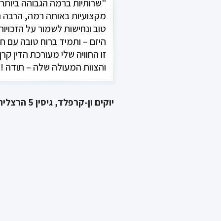
"שרותיות ברמה הגבוהה ביותר,
"ברצוני להמליץ על משרד עו"
בצר, על שירותה, אמינותה והט
מקצועיות באותה רמה, הרבה ה
המסור. קרן וצוות המשרד מטפ
טוב ונחישות לשמור על הזכויות
היזם – ותמיד ברוח טובה עם חיו
באופן ישיר ואישי ודואגים שהלק
את הטיפול והשירות הטוב ביות
זו החוויה שלי מעורכת הדין קרן
והצוות המעולה שלה – תודה !"
לורנס הייט
יוקים ון-קרפלד, גיסין 5 הרצליה