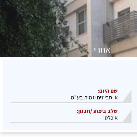
אחרי
שם היזם:
א. סביונים יזמות בע"מ
שלב ביצוע /תכנון:
​אוכלס.