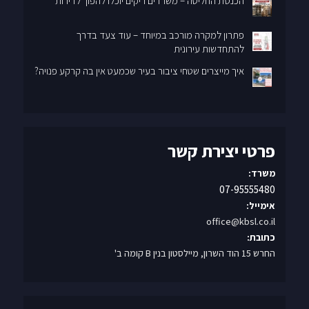
הכנסת החליטה – משרדים ריקים יוכלו להפוך לדירות
פתרון למקרה מורכב במיוחד – עוד צעד בדרך
להתחדשות עירונית
איך מייצרים שטחי ציבור בעיר שכמעט אין בה קרקע פנויה?
פרטי יצירת קשר
משרד:
07-95555480
אימייל:
office@kbsl.co.il
כתובת:
החרש 15 הוד השרון, מיילסטון בנין B קומה ב'