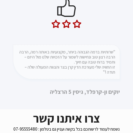
"ברצוני להמליץ על משרד עו"ד קרן בצר, על שירותה,
"שרותיות ברמה הגבוהה ביותר, מקצועיות באותה רמה, הרבה
הרבה רצון טוב ונחישות לשמור על הזכויות שלנו מול היזם –
אמינותה והטיפול המסור. קרן וצוות המשרד מטפלים באופן
ותמיד ברוח טובה עם חיוך.
ישיר ואישי ודואגים שהלקוח יקבל את הטיפול והשירות הטוב
ביותר"
זו החוויה שלי מעורכת הדין קרן בצר והצוות המעולה שלה –
תודה !"
לורנס הייט
יוקים ון-קרפלד, גיסין 5 הרצליה
צרו איתנו קשר
נשמח לעמוד לרשותכם בכל בקשה ועניין גם בטלפון : 07-95555480