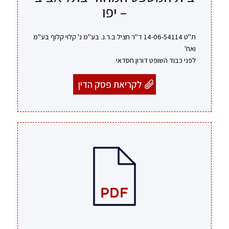
– יפו
ת"ט 14-06-54114 ד"ר חציל ב.ר.נ. בע"מ נ' קלוי קלוף בע"מ
ואח'
לפני כבוד השופט דורון חסדאי
לקריאת פסק הדין