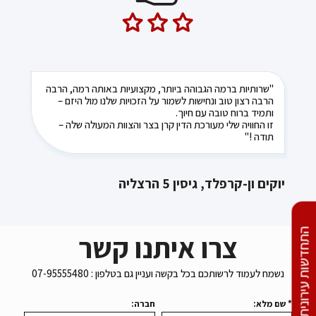
"ברצוני להמליץ על משרד עו"ד קרן בצר, על שירותה,
"שרותיות ברמה הגבוהה ביותר, מקצועיות באותה רמה, הרבה
הרבה רצון טוב ונחישות לשמור על הזכויות שלנו מול היזם –
אמינותה והטיפול המסור. קרן וצוות המשרד מטפלים באופן
ותמיד ברוח טובה עם חיוך.
ישיר ואישי ודואגים שהלקוח יקבל את הטיפול והשירות הטוב
ביותר"
זו החוויה שלי מעורכת הדין קרן בצר והצוות המעולה שלה –
תודה !"
לורנס הייט
יוקים ון-קרפלד, גיסין 5 הרצליה
צרו איתנו קשר
התחדשות עירונית
נשמח לעמוד לרשותכם בכל בקשה ועניין גם בטלפון : 07-95555480
* שם מלא:
חברה: