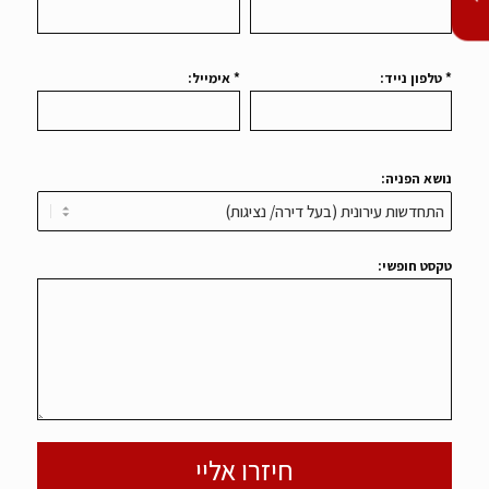
* טלפון נייד:
* אימייל:
נושא הפניה:
טקסט חופשי: