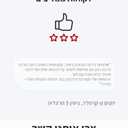
"ברצוני להמליץ על משרד עו"ד קרן בצר, על שירותה,
"שרותיות ברמה הגבוהה ביותר, מקצועיות באותה רמה, הרבה
הרבה רצון טוב ונחישות לשמור על הזכויות שלנו מול היזם –
אמינותה והטיפול המסור. קרן וצוות המשרד מטפלים באופן
ותמיד ברוח טובה עם חיוך.
ישיר ואישי ודואגים שהלקוח יקבל את הטיפול והשירות הטוב
ביותר"
זו החוויה שלי מעורכת הדין קרן בצר והצוות המעולה שלה –
תודה !"
לורנס הייט
יוקים ון-קרפלד, גיסין 5 הרצליה
צרו איתנו קשר