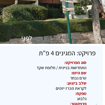
לפני
פרויקט: המגינים 4 פ"ת
סוג הפרויקט:
התחדשות בניינית / חלופת שקד
שם היזם:
טרם נבחר
שלב ביצוע:
לקראת מכרז יזמים
מפקח:
גלבוע
פרויקטור: