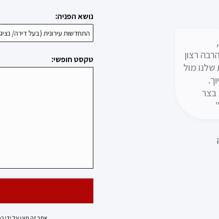
נושא הפניה:
ד קרן
יפול
רבה רצון
טקסט חופשי:
לים
 שלנו מול
ך.
וח יקבל
ר"
 בצר
אתר זה מוגן על ידי ר