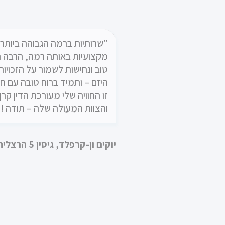
"שרותיות ברמה הגבוהה ביותר,
"ברצוני להמליץ על משרד עו"
בצר, על שירותה, אמינותה והט
מקצועיות באותה רמה, הרבה ה
המסור. קרן וצוות המשרד מטפ
טוב ונחישות לשמור על הזכויות
היזם – ותמיד ברוח טובה עם חיו
באופן ישיר ואישי ודואגים שהלק
את הטיפול והשירות הטוב ביות
זו החוויה שלי מעורכת הדין קרן
והצוות המעולה שלה – תודה !"
לורנס הייט
יוקים ון-קרפלד, גיסין 5 הרצליה