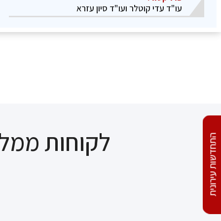
עו"ד עדי קוטלר ועו"ד סיון עזרא
לקוחות ממלי
התחדשות עירונית
2 יחידות ברח' חפץ חיים 67,
פ"ת