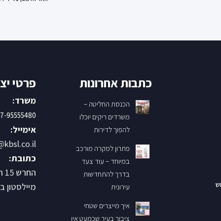
כתבות אחרונות
פרטי יצ
משרד:
הכנסת החליטה –
7-95555480
משרדים ריקים יוכלו
אימייל:
להפוך לדירות
@kbsl.co.il
פתרון למקרה מורכב
כתובת:
במיוחד – עוד צעד
החר
בדרך להתחדשות
ש
מיילסטון בנין B קומ
עירונית
איך מייצרים שטחי
ציבור בעיר שכמעט אין