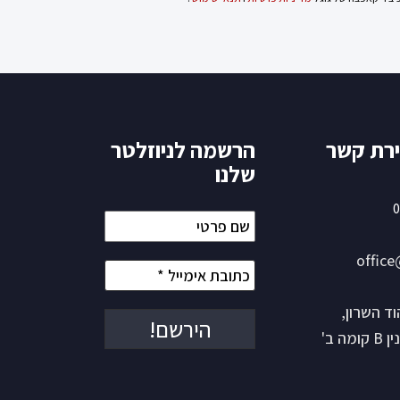
ירת קשר
הרשמה לניוזלטר
שלנו
0
שם
פרטי
office
כתובת
אימייל
*
ש 15 הוד השרון,
ה ב'