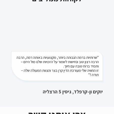
"ברצוני להמליץ על משרד עו"ד קרן בצר, על שירותה,
"שרותיות ברמה הגבוהה ביותר, מקצועיות באותה רמה, הרבה
הרבה רצון טוב ונחישות לשמור על הזכויות שלנו מול היזם –
אמינותה והטיפול המסור. קרן וצוות המשרד מטפלים באופן
ותמיד ברוח טובה עם חיוך.
ישיר ואישי ודואגים שהלקוח יקבל את הטיפול והשירות הטוב
ביותר"
זו החוויה שלי מעורכת הדין קרן בצר והצוות המעולה שלה –
תודה !"
לורנס הייט
יוקים ון-קרפלד, גיסין 5 הרצליה
צרו איתנו קשר