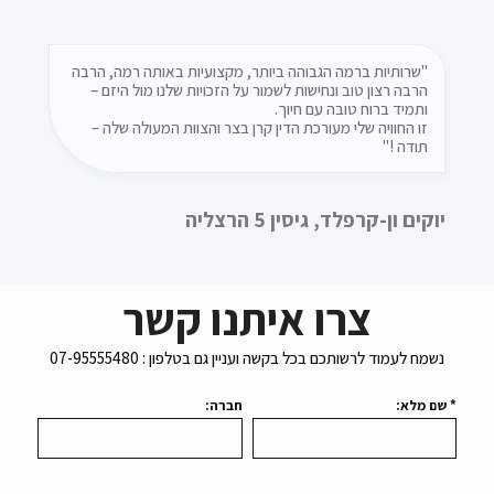
"ברצוני להמליץ על משרד עו"ד קרן בצר, על שירותה,
"שרותיות ברמה הגבוהה ביותר, מקצועיות באותה רמה, הרבה
הרבה רצון טוב ונחישות לשמור על הזכויות שלנו מול היזם –
אמינותה והטיפול המסור. קרן וצוות המשרד מטפלים באופן
ותמיד ברוח טובה עם חיוך.
ישיר ואישי ודואגים שהלקוח יקבל את הטיפול והשירות הטוב
ביותר"
זו החוויה שלי מעורכת הדין קרן בצר והצוות המעולה שלה –
תודה !"
לורנס הייט
יוקים ון-קרפלד, גיסין 5 הרצליה
צרו איתנו קשר
נשמח לעמוד לרשותכם בכל בקשה ועניין גם בטלפון : 07-95555480
* שם מלא:
חברה:
* טלפון נייד:
* אימייל: