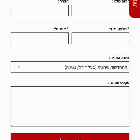
* שם מלא:
חברה:
* טלפון נייד:
* אימייל:
נושא הפניה:
טקסט חופשי: