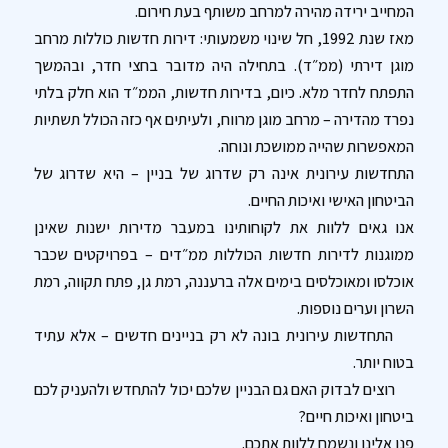
המחייב ירידה מהירה למרחב משותף בעת חירום.
מאז שנת 1992, חל שינוי משמעותי: דירות חדשות כוללות מרחב
מוגן דירתי (ממ״ד). בתחילה היה מדובר בחצי חדר, ובהמשך
התפתח לחדר מלא. כיום, בדירות חדשות, הממ״ד הוא חלק בלתי
נפרד מהדירה – מרחב מוגן מרווח, ולעיתים אף כזה הכולל תשתיות
המאפשרות שהייה ממושכת ונוחה.
התחדשות עירונית אינה רק שדרוג של בניין – היא שדרוג של
הביטחון האישי ואיכות החיים.
אנו גאים ללוות את לקוחותינו במעבר מדירות ישנות שאינן
ממוגנות לדירות חדשות הכוללות ממ״דים – בפרויקטים שכבר
אוכלסו ומאוכלסים בימים אלה ברעננה, רמת גן, פתח תקווה, רמת
השרון וערים נוספות.
התחדשות עירונית בונה לא רק בניינים חדשים – אלא עתיד
בטוח יותר.
רוצים לבדוק האם גם הבניין שלכם יכול להתחדש ולהעניק לכם
ביטחון ואיכות חיים?
פנו אלינו ונשמח ללוות אתכם.