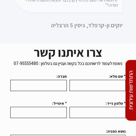
תודה !"
לורנס הייט
יוקים ון-קרפלד, גיסין 5 הרצליה
צרו איתנו קשר
נשמח לעמוד לרשותכם בכל בקשה ועניין גם בטלפון : 07-95555480
* שם מלא:
חברה:
התחדשות עירונית
* טלפון נייד:
* אימייל:
נושא הפניה: