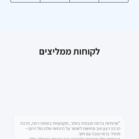
לקוחות ממליצים
"ברצוני להמליץ על משרד עו"ד קרן בצר, על שירותה,
"שרותיות ברמה הגבוהה ביותר, מקצועיות באותה רמה, הרבה
הרבה רצון טוב ונחישות לשמור על הזכויות שלנו מול היזם –
אמינותה והטיפול המסור. קרן וצוות המשרד מטפלים באופן
ותמיד ברוח טובה עם חיוך.
ישיר ואישי ודואגים שהלקוח יקבל את הטיפול והשירות הטוב
ביותר"
זו החוויה שלי מעורכת הדין קרן בצר והצוות המעולה שלה –