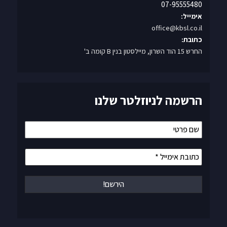
אימייל:
office@kbsl.co.il
כתובת:
החרש 15 הוד השרון, מיילסטון בנין B קומה ב'
הרשמה לניוזלטר שלנו
שם
פרטי
כתובת
אימייל
*