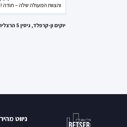
והצוות המעולה שלה – תודה !"
לורנס הייט
יוקים ון-קרפלד, גיסין 5 הרצליה
ניווט מהיר