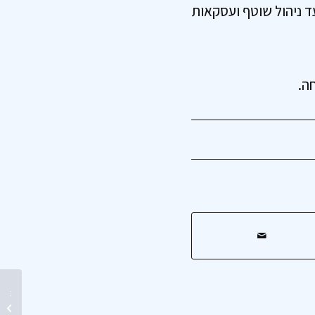
ד ניהול שוטף ועסקאות
ה.
מהפכת ה