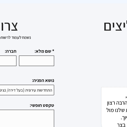
צים
צרו 
נשמח לעמוד לרשותכם בכל 
* שם מלא:
חברה:
נושא הפניה:
ד קרן
יפול
רבה רצון
טקסט חופשי:
לים
 שלנו מול
ך.
וח יקבל
ר"
 בצר