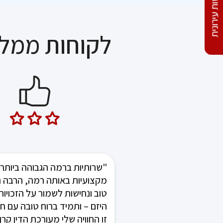
התחדשות עירונית
פרויקט הפתרון שלו...
לקוחות ממלי
"שרותיות ברמה הגבוהה ביותר,
"ברצוני להמליץ על משרד עו"
בצר, על שירותה, אמינותה והט
מקצועיות באותה רמה, הרבה ה
המסור. קרן וצוות המשרד מטפ
טוב ונחישות לשמור על הזכויות
היזם – ותמיד ברוח טובה עם חיו
באופן ישיר ואישי ודואגים שהלק
את הטיפול והשירות הטוב ביות
זו החוויה שלי מעורכת הדין קרן