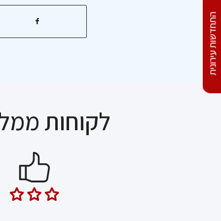
התחדשות עירונית
כנס חתימות – המעלות 19,
רעננה
לקוחות ממלי