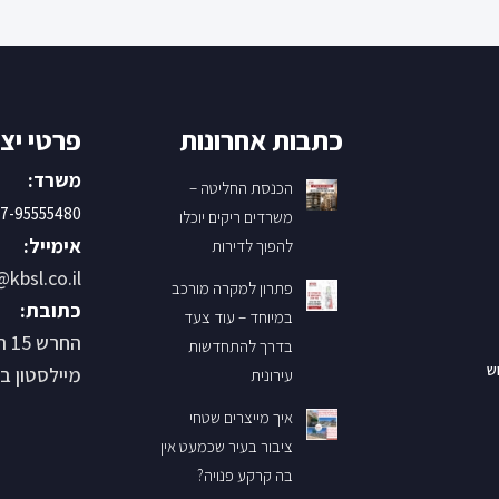
כתבות אחרונות
פרטי יצ
משרד:
הכנסת החליטה –
7-95555480
משרדים ריקים יוכלו
אימייל:
להפוך לדירות
@kbsl.co.il
פתרון למקרה מורכב
כתובת:
במיוחד – עוד צעד
החר
בדרך להתחדשות
ש
מיילסטון בנין B קומ
עירונית
איך מייצרים שטחי
ציבור בעיר שכמעט אין
בה קרקע פנויה?