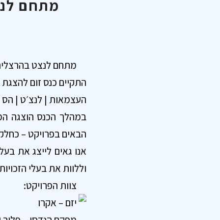
מתחם לנצט
מתחם לנצט בהרצליה: 
התקיים כנס זום להצגת
העצמאות | לנצ׳ט | הס |
במהלך הכנס הוצגה המצ
הבאים בפרויקט – כחלק
אנו גאים לייצג את בעל
וללוות את בעלי הזכויות
צוות הפרויקט:
יזם – אקרו
מפקח הנדסי – פלור