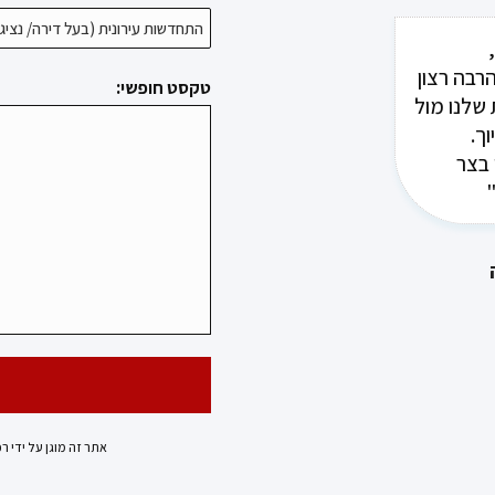
ד קרן
יפול
רבה רצון
טקסט חופשי:
לים
 שלנו מול
ך.
וח יקבל
ר"
 בצר
אתר זה מוגן על ידי ר