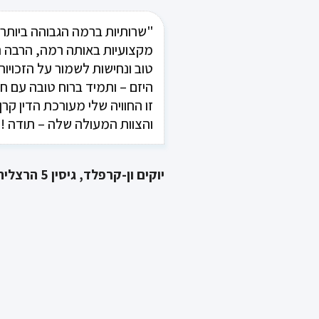
"שרותיות ברמה הגבוהה ביותר,
"ברצוני להמליץ על משרד עו"
בצר, על שירותה, אמינותה והט
מקצועיות באותה רמה, הרבה ה
המסור. קרן וצוות המשרד מטפ
טוב ונחישות לשמור על הזכויות
היזם – ותמיד ברוח טובה עם חיו
באופן ישיר ואישי ודואגים שהלק
את הטיפול והשירות הטוב ביות
זו החוויה שלי מעורכת הדין קרן
והצוות המעולה שלה – תודה !"
לורנס הייט
יוקים ון-קרפלד, גיסין 5 הרצליה