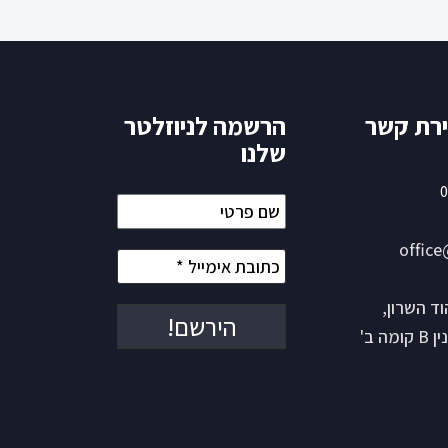
ירת קשר
הרשמה לניוזלטר
שלנו
0
שם
פרטי
office
כתובת
אימייל
*
ש 15 הוד השרון,
ה ב'