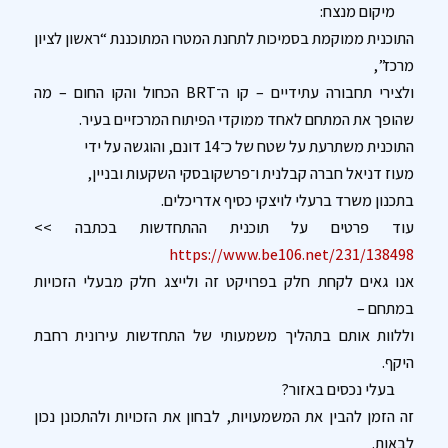
מיקום מנצח:
התוכנית ממוקמת בסמיכות לתחנת המטרו המתוכננת “ראשון לציון
מרכז”,
ולצירי תחבורה עתידיים – קו ה־BRT הכחול והקו החום – מה
שהופך את המתחם לאחד ממוקדי הפיתוח המרכזיים בעיר.
התוכנית משתרעת על שטח של כ־14 דונם, והוגשה על ידי
מעוז דניאל חברה קבלנית ו־פרשקובסקי השקעות ובניין,
בתכנון משרד ברעלי לויצקי כסיף אדריכלים.
עוד פרטים על תוכנית ההתחדשות בכתבה >>
https://www.be106.net/231/138498
אנו גאים לקחת חלק בפרויקט זה ולייצג חלק מבעלי הזכויות
במתחם –
וללוות אותם בתהליך משמעותי של התחדשות עירונית רחבת
היקף.
בעלי נכסים באזור?
זה הזמן להבין את המשמעויות, לבחון את הזכויות ולהתכונן נכון
לבאות.