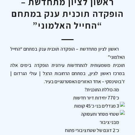
ראשון לציון מתחדשת –
הופקדה תוכנית ענק במתחם
“החייל האלמוני”
ראשון לציון מתחדשת – הופקדה תוכנית ענק במתחם “החייל
האלמוני”
תוכנית משמעותית להתחדשות עירונית הופקדה בימים אלה
במרכז ראשון לציון, במתחם הרחובות הרצל | עולי הגרדום |
ז’בוטינסקי – אחד האזורים האסטרטגיים בעיר.
מה כוללת התוכנית?
כ־770 יחידות דיור חדשות
3 מגדלים בני כ־45 קומות
שטחי מסחר ותעסוקה
מבני ציבור
כ־2 דונם של שטח ציבורי פתוח