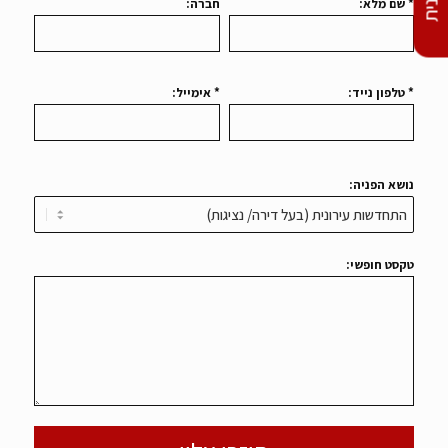
* שם מלא:
חברה:
* טלפון נייד:
* אימייל:
נושא הפניה:
טקסט חופשי: