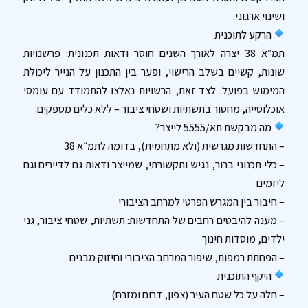
ושינוי ארגוני.
הרקע לתוכנית
תמ״א 38 יצרה לאורך השנים חוסר ודאות תכנונית: פרשנויות
שונות, קשיים בשלב הרישוי, ופער בין התכנון על הנייר ליכולת
המימוש בפועל. לצד זאת, הרשויות נאלצו להתמודד עם עומסי
אוכלוסייה, מחסור בתשתיות ושטחי ציבור – ללא כלים מספקים.
מה מבקשת תא/5555 לייצר?
– התחדשות מגרשית (ולא מתחמית), בדומה לתמ״א 38
– כלי תכנוני ברור, נגיש ותקשורתי, שמייצר ודאות גם לדיירים וגם
ליזמים
– חיבור בין המגרש הפרטי למרחב הציבורי
– מענה להיבטים רחבים של התחדשות: תשתיות, שטחי ציבור, גני
ילדים, מוסדות חינוך
– הפחתת רמפות, שיפור המרחב הציבורי וחיזוק מבנים
היקף התוכנית
– חלה על כל שטח העיר (צפון, דרום ומזרח)