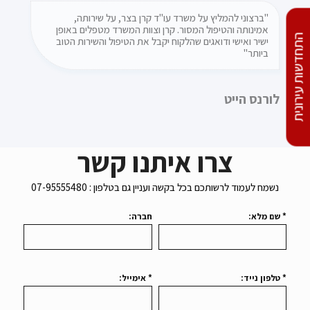
"ברצוני להמליץ על משרד עו"ד קרן בצר, על שירותה,
"שרותיות ברמה הגבוהה ביותר, מקצועיות באותה רמה, הרבה
הרבה רצון טוב ונחישות לשמור על הזכויות שלנו מול היזם –
אמינותה והטיפול המסור. קרן וצוות המשרד מטפלים באופן
התחדשות עירונית
ותמיד ברוח טובה עם חיוך.
ישיר ואישי ודואגים שהלקוח יקבל את הטיפול והשירות הטוב
ביותר"
זו החוויה שלי מעורכת הדין קרן בצר והצוות המעולה שלה –
תודה !"
לורנס הייט
יוקים ון-קרפלד, גיסין 5 הרצליה
צרו איתנו קשר
נשמח לעמוד לרשותכם בכל בקשה ועניין גם בטלפון : 07-95555480
* שם מלא:
חברה:
* טלפון נייד:
* אימייל: