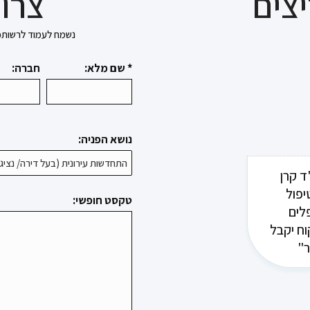
צים
צרו 
נשמח לעמוד לרשותכם בכל 
* שם מלא:
חברה:
נושא הפניה:
ד קרן
יפול
טקסט חופשי:
לים
וח יקבל
ר"