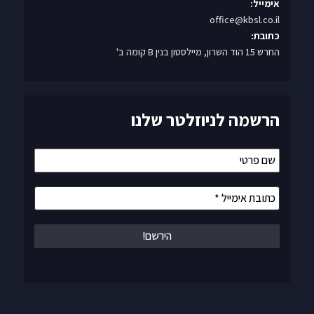
אימייל:
office@kbsl.co.il
כתובת:
החרש 15 הוד השרון, מיילסטון בנין B קומה ב'
הרשמה לניוזלטר שלנו
שם
פרטי
כתובת
אימייל
*