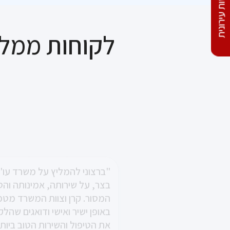
התחדשות עירונית
מגורים !...
לקוחות ממלי
"שרותיות ברמה הגבוהה ביותר,
"ברצוני להמליץ על משרד עו"
בצר, על שירותה, אמינותה והט
מקצועיות באותה רמה, הרבה ה
המסור. קרן וצוות המשרד מטפ
טוב ונחישות לשמור על הזכויות
היזם – ותמיד ברוח טובה עם חיו
באופן ישיר ואישי ודואגים שהלק
את הטיפול והשירות הטוב ביות
זו החוויה שלי מעורכת הדין קרן