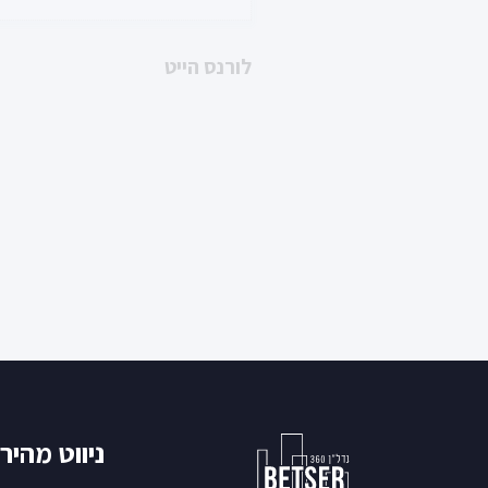
והצוות המעולה שלה – תודה !"
לורנס הייט
יוקים ון-קרפלד, גיסין 5 הרצליה
ניווט מהיר