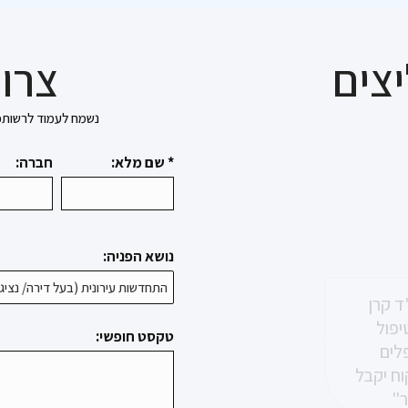
צים
צרו 
נשמח לעמוד לרשותכם בכל 
* שם מלא:
חברה:
נושא הפניה:
ד קרן
יפול
רבה רצון
טקסט חופשי:
לים
 שלנו מול
ך.
וח יקבל
ר"
 בצר