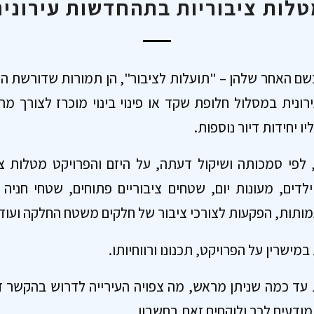
לות ציבוריות בתהחדשות עירוני
בשם האחר שלהן – "תועלות לציבור", הן תמורות שדורשת ה
ונית במסלול חלופת שקד או פינוי בינוי מוכרז לצורך מת
 יחידות דיור נוספות.
לפי סמכותה ושיקול דעתה, על היזם והפרויקט מטלות צי
ילדים, מעונות יום, שטחים ציבוריים פתוחים, שטחי חניה צ
ותות, הפקעות לצורכי ציבור של חלקים משטח החלקה ועוד.
ישרין על הפרויקט, תכנונו ורווחיותו.
 עד כמה שניתן מראש, מה צפויה העירייה לדרוש בהקשר זה
מודעים לכך ולוקחים זאת בחשבון.