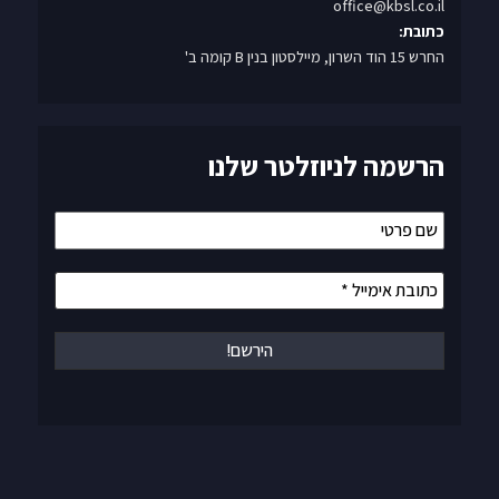
office@kbsl.co.il
כתובת:
החרש 15 הוד השרון, מיילסטון בנין B קומה ב'
הרשמה לניוזלטר שלנו
שם
פרטי
כתובת
אימייל
*