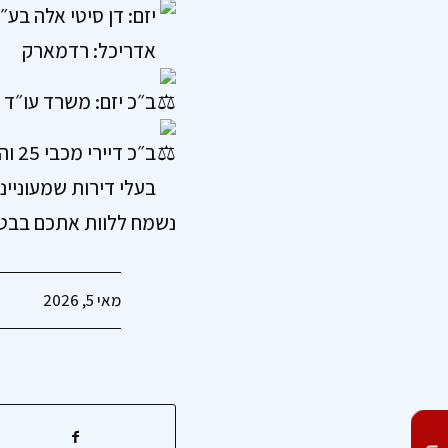
יזם: דן סיטי אלה בע״
אדריכל: רדמארק
ב״כ יזם: משרד עו״ד זי
ב״כ דיירי מכבי 25 והגליל 26: עו״ד עדי קוטלר ממשרדנו
בעלי דירות שמעוניינ
נשמח ללוות אתכם בבטח
מאי 5, 2026