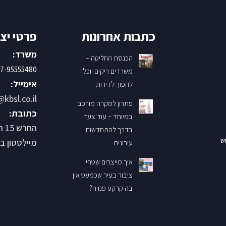
כתבות אחרונות
פרטי יצ
משרד:
הכנסת החליטה –
7-95555480
משרדים ריקים יוכלו
אימייל:
להפוך לדירות
@kbsl.co.il
פתרון למקרה מורכב
כתובת:
במיוחד – עוד צעד
החר
בדרך להתחדשות
ש
מיילסטון בנין B קומ
עירונית
איך מייצרים שטחי
ציבור בעיר שכמעט אין
בה קרקע פנויה?