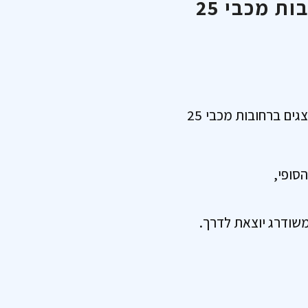
רגע לפני – מזמינים אתכם לשלב ההריסה ברחובות מכבי 25
שמחים לבשר על התקדמות משמעותית בפרויקט ההתחדשות העירונית שאנחנו מייצגים ברחובות מכבי 25
סופי,
משודרג יוצאת לדרך.