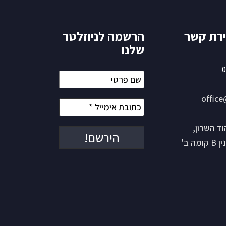
ירת קשר
הרשמה לניוזלטר
שלנו
0
שם
פרטי
office
כתובת
אימייל
*
ש 15 הוד השרון,
ה ב'