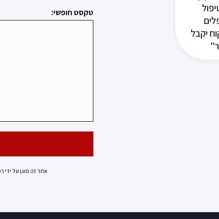
יפול
טקסט חופשי:
לים
וח יקבל
ר"
אתר זה מוגן על ידי ר