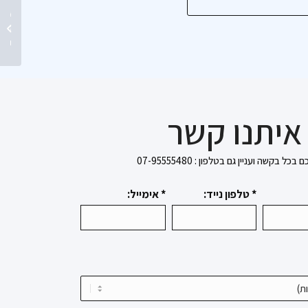
ראשון ל
הופקדה
“החייל ה
איתנו קשר
בקשה ועניין גם בטלפון : 07-95555480
* טלפון נייד:
* אימייל: