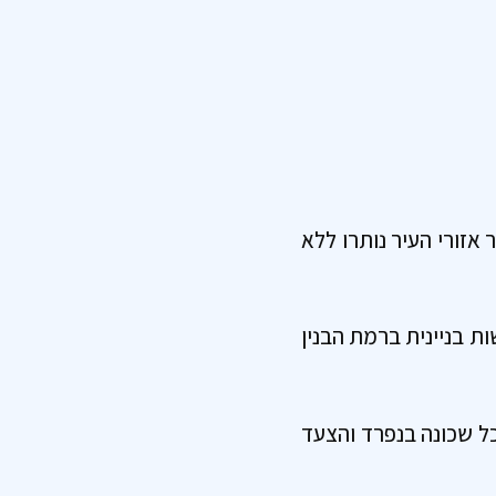
שיכים לחול ולחייב, יתר אזורי העיר נותרו ללא
555 שתאפשר ביצוע התחדשות בניינית ברמת הבנין
כל שכונה בנפרד והצעד