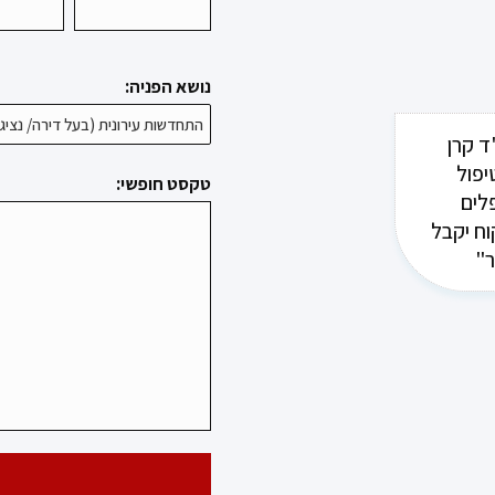
נושא הפניה:
ד קרן
יפול
טקסט חופשי:
לים
וח יקבל
ר"