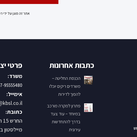
אתר זה מוגן על ידי ר
כתבות אחרונות
פרטי יצ
משרד:
הכנסת החליטה –
7-95555480
משרדים ריקים יוכלו
אימייל:
להפוך לדירות
@kbsl.co.il
פתרון למקרה מורכב
כתובת:
במיוחד – עוד צעד
החר
בדרך להתחדשות
ש
מיילסטון בנין B קומ
עירונית