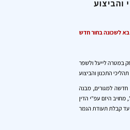
 והביצוע
…
ק במטרה לייעל ולשפר
 הריסה ובניה, בנייה רוויה חדשה למגורים, מבנה
חידות דיור ומעלה או 2 קומות ויותר וכן, כאשר גובה המבנה הינו עד 29 מ’, מחויב היזם עפ”י הדין