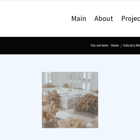
Main
About
Projec
You are here:
Home
/
Industry N